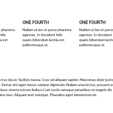
ONE FOURTH
ONE FOURTH
s pharetra
Nullam ut leo ut purus pharetra
Nullam ut leo ut puru
elis
egestas. In tincidunt felis
egestas. In tincidunt 
a est
quam, bibendum lacinia est
quam, bibendum lacin
pellentesque ut.
pellentesque ut.
ctus dui at, facilisis massa. Cras vel aliquam sapien. Maecenas dolor justo
bh. Sed at nisi eget metus semper dignissim. Nullam urna lectus, posuere
 Nunc viverra rutrum finibus.Cum sociis natoque penatibus et magnis dis
ulus mus. Aliquam erat volutpat. Phasellus eget elementum mi.