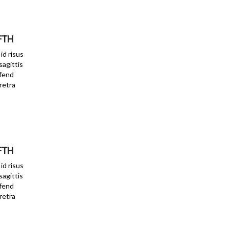
FTH
id risus
 sagittis
ifend
retra
FTH
id risus
 sagittis
ifend
retra