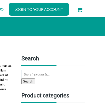
LOGIN TO YOUR ACCOUNT
JO
Search
et massa.
ullam
ed sit
dui et
Search
elit
verra
Product categories