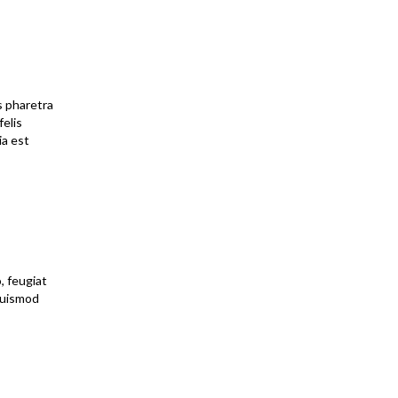
s pharetra
felis
ia est
, feugiat
 euismod