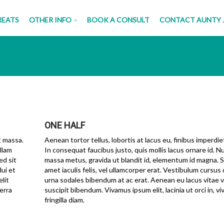
REATS
OTHER INFO
BOOK A CONSULT
CONTACT AUNTY 
ONE HALF
t massa.
Aenean tortor tellus, lobortis at lacus eu, finibus imperdi
llam
In consequat faucibus justo, quis mollis lacus ornare id. N
ed sit
massa metus, gravida ut blandit id, elementum id magna. S
dui et
amet iaculis felis, vel ullamcorper erat. Vestibulum cursus 
lit
urna sodales bibendum at ac erat. Aenean eu lacus vitae v
verra
suscipit bibendum. Vivamus ipsum elit, lacinia ut orci in, vi
fringilla diam.