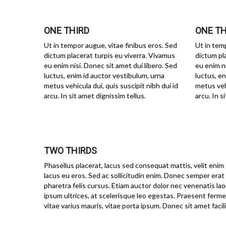
ONE THIRD
ONE TH
Ut in tempor augue, vitae finibus eros. Sed
Ut in tem
dictum placerat turpis eu viverra. Vivamus
dictum pl
eu enim nisi. Donec sit amet dui libero. Sed
eu enim ni
luctus, enim id auctor vestibulum, urna
luctus, e
metus vehicula dui, quis suscipit nibh dui id
metus vehi
arcu. In sit amet dignissim tellus.
arcu. In s
TWO THIRDS
Phasellus placerat, lacus sed consequat mattis, velit enim s
lacus eu eros. Sed ac sollicitudin enim. Donec semper erat i
pharetra felis cursus. Etiam auctor dolor nec venenatis lao
ipsum ultrices, at scelerisque leo egestas. Praesent fer
vitae varius mauris, vitae porta ipsum. Donec sit amet facili