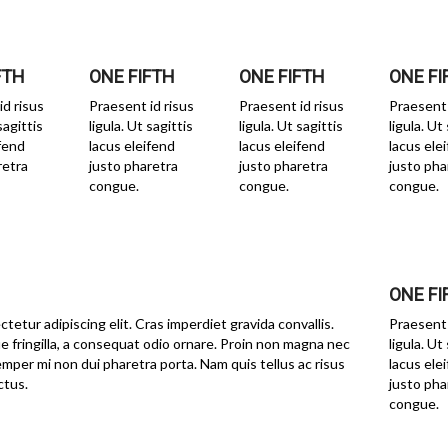
FTH
ONE FIFTH
ONE FIFTH
ONE FI
id risus
Praesent id risus
Praesent id risus
Praesent 
sagittis
ligula. Ut sagittis
ligula. Ut sagittis
ligula. Ut
ifend
lacus eleifend
lacus eleifend
lacus ele
retra
justo pharetra
justo pharetra
justo pha
congue.
congue.
congue.
ONE FI
tetur adipiscing elit. Cras imperdiet gravida convallis.
Praesent 
e fringilla, a consequat odio ornare. Proin non magna nec
ligula. Ut
mper mi non dui pharetra porta. Nam quis tellus ac risus
lacus ele
ctus.
justo pha
congue.