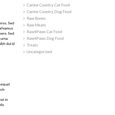
Canine Country Cat Food
Canine Country Dog Food
Raw Bones
eros. Sed
Raw Meats
. Vivamus
Raw4Paws Cat Food
ibero. Sed
Raw4Paws Dog Food
 urna
ibh dui id
Treats
Uncategorized
nsequat
quis
rat in
lis