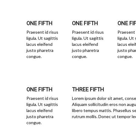
ONE FIFTH
ONE FIFTH
ONE FI
Praesent id risus
Praesent id risus
Praesent 
ligula. Ut sagittis
ligula. Ut sagittis
ligula. Ut 
lacus eleifend
lacus eleifend
lacus ele
justo pharetra
justo pharetra
justo pha
congue.
congue.
congue.
ONE FIFTH
THREE FIFTH
Praesent id risus
Lorem ipsum dolor sit amet, consec
ligula. Ut sagittis
Aliquam sollicitudin eros non augu
lacus eleifend
libero tempus mattis. Phasellus se
justo pharetra
rutrum mollis. Donec ut tempor le
congue.