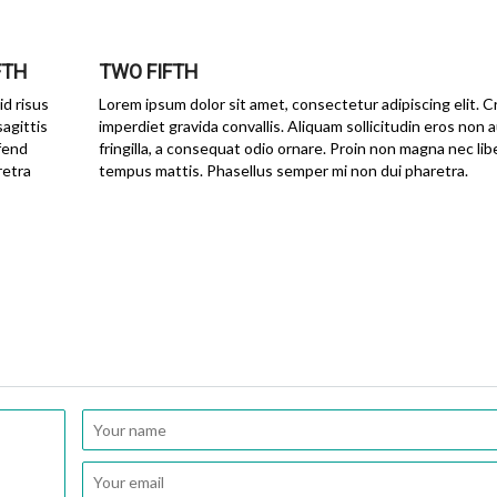
FTH
TWO FIFTH
id risus
Lorem ipsum dolor sit amet, consectetur adipiscing elit. C
sagittis
imperdiet gravida convallis. Aliquam sollicitudin eros non
ifend
fringilla, a consequat odio ornare. Proin non magna nec lib
retra
tempus mattis. Phasellus semper mi non dui pharetra.