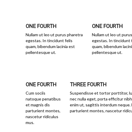
ONE FOURTH
ONE FOURTH
Nullam ut leo ut purus pharetra
Nullam ut leo ut puru
egestas. In tincidunt felis
egestas. In tincidunt f
quam, bibendum lacinia est
quam, bibendum lacini
pellentesque ut.
pellentesque ut.
ONE FOURTH
THREE FOURTH
Cum sociis
Suspendisse et tortor porttitor, lu
natoque penatibus
nec nulla eget, porta efficitur ni
et magnis dis
enim ut, sagittis interdum neque.
parturient montes,
parturient montes, nascetur ridic
nascetur ridiculus
mus.