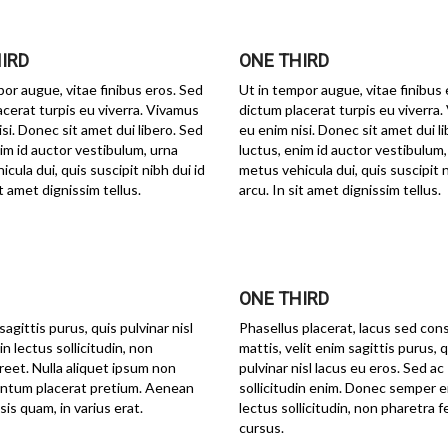
IRD
ONE THIRD
por augue, vitae finibus eros. Sed
Ut in tempor augue, vitae finibus 
acerat turpis eu viverra. Vivamus
dictum placerat turpis eu viverra
si. Donec sit amet dui libero. Sed
eu enim nisi. Donec sit amet dui l
nim id auctor vestibulum, urna
luctus, enim id auctor vestibulum,
cula dui, quis suscipit nibh dui id
metus vehicula dui, quis suscipit n
it amet dignissim tellus.
arcu. In sit amet dignissim tellus.
ONE THIRD
agittis purus, quis pulvinar nisl
Phasellus placerat, lacus sed co
n lectus sollicitudin, non
mattis, velit enim sagittis purus, 
reet. Nulla aliquet ipsum non
pulvinar nisl lacus eu eros. Sed ac
mentum placerat pretium. Aenean
sollicitudin enim. Donec semper e
sis quam, in varius erat.
lectus sollicitudin, non pharetra fe
cursus.