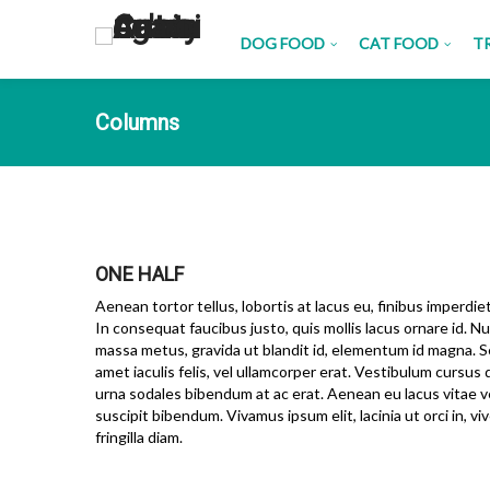
DOG FOOD
CAT FOOD
T
Columns
ONE HALF
Aenean tortor tellus, lobortis at lacus eu, finibus imperdie
In consequat faucibus justo, quis mollis lacus ornare id. Nu
massa metus, gravida ut blandit id, elementum id magna. S
amet iaculis felis, vel ullamcorper erat. Vestibulum cursus 
urna sodales bibendum at ac erat. Aenean eu lacus vitae ve
suscipit bibendum. Vivamus ipsum elit, lacinia ut orci in, vi
fringilla diam.